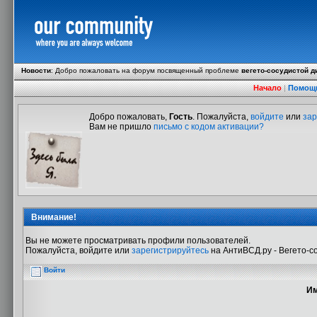
Новости
:
Добро пожаловать на форум посвященный проблеме
вегето-сосудистой д
Начало
|
Помощ
Добро пожаловать,
Гость
. Пожалуйста,
войдите
или
зар
Вам не пришло
письмо с кодом активации?
Внимание!
Вы не можете просматривать профили пользователей.
Пожалуйста, войдите или
зарегистрируйтесь
на АнтиВСД.ру - Вегето-с
Войти
Им