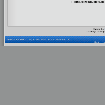
Продолжительность сес
Theme by
Страница сгенери
Powered by SMF 1.1.9
|
SMF © 2006, Simple Machines LLC
Файл: /va