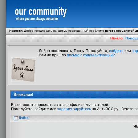
Новости
:
Добро пожаловать на форум посвященный проблеме
вегето-сосудистой д
Начало
|
Помощ
Добро пожаловать,
Гость
. Пожалуйста,
войдите
или
зар
Вам не пришло
письмо с кодом активации?
Внимание!
Вы не можете просматривать профили пользователей.
Пожалуйста, войдите или
зарегистрируйтесь
на АнтиВСД.ру - Вегето-с
Войти
Им