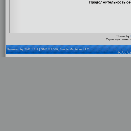
Продолжительность сес
Theme by
Страница сгенери
Powered by SMF 1.1.9
|
SMF © 2006, Simple Machines LLC
Файл: /va