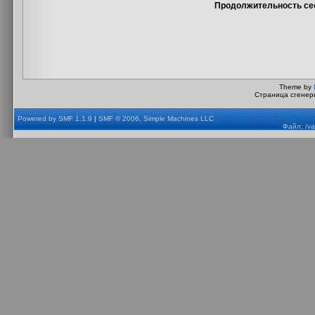
Продолжительность сес
Theme by
Страница сгенери
Powered by SMF 1.1.9
|
SMF © 2006, Simple Machines LLC
Файл: /va