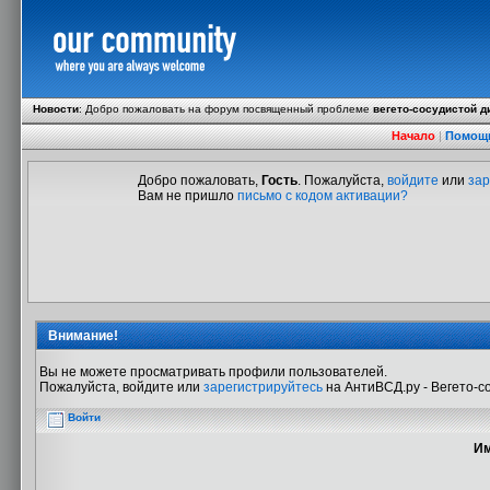
Новости
:
Добро пожаловать на форум посвященный проблеме
вегето-сосудистой д
Начало
|
Помощ
Добро пожаловать,
Гость
. Пожалуйста,
войдите
или
зар
Вам не пришло
письмо с кодом активации?
Внимание!
Вы не можете просматривать профили пользователей.
Пожалуйста, войдите или
зарегистрируйтесь
на АнтиВСД.ру - Вегето-с
Войти
Им