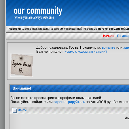
Новости
:
Добро пожаловать на форум посвященный проблеме
вегето-сосудистой д
Начало
|
Помощ
Добро пожаловать,
Гость
. Пожалуйста,
войдите
или
зар
Вам не пришло
письмо с кодом активации?
Внимание!
Вы не можете просматривать профили пользователей.
Пожалуйста, войдите или
зарегистрируйтесь
на АнтиВСД.ру - Вегето-с
Войти
Им