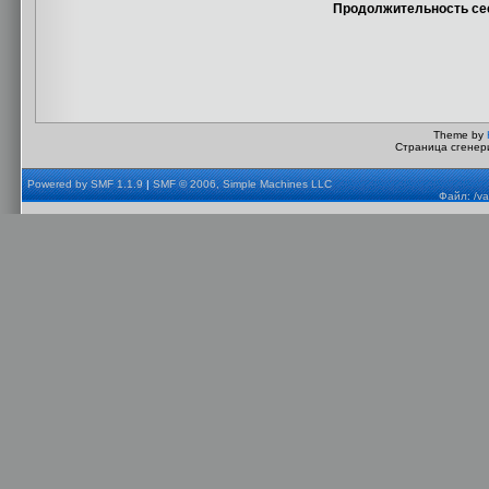
Продолжительность сес
Theme by
Страница сгенери
Powered by SMF 1.1.9
|
SMF © 2006, Simple Machines LLC
Файл: /va