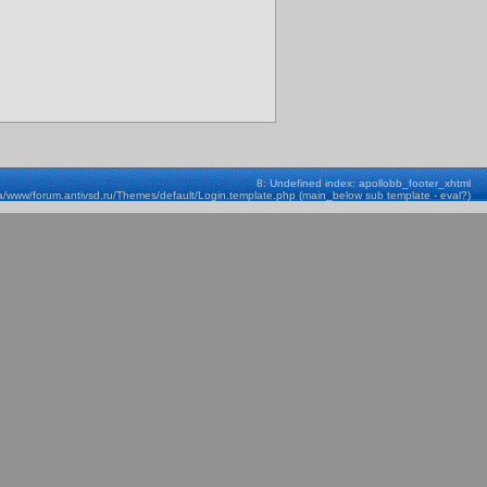
8: Undefined index: apollobb_footer_xhtml
a/www/forum.antivsd.ru/Themes/default/Login.template.php (main_below sub template - eval?)
Строка: 580