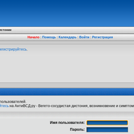
истонии
Начало
|
Помощь
|
Календарь
|
Войти
|
Регистрация
егистрируйтесь
.
пользователей.
йтесь
на АнтиВСД.ру - Вегето-сосудистая дистония, возникновение и симптом
Имя пользователя:
Пароль: