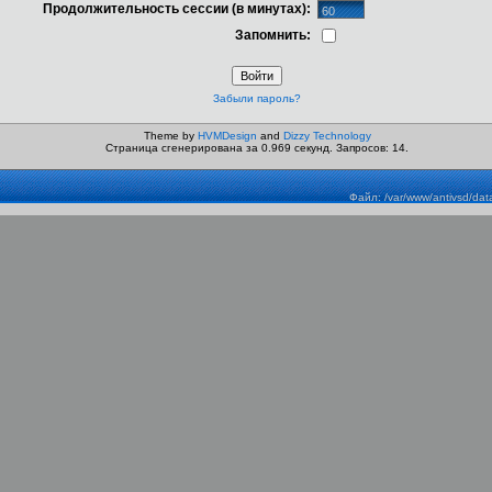
Продолжительность сессии (в минутах):
Запомнить:
Забыли пароль?
Theme by
HVMDesign
and
Dizzy Technology
Страница сгенерирована за 0.969 секунд. Запросов: 14.
Файл: /var/www/antivsd/dat