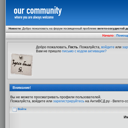
Новости
:
Добро пожаловать на форум посвященный проблеме
вегето-сосудистой д
Начало
|
Помощ
Добро пожаловать,
Гость
. Пожалуйста,
войдите
или
зар
Вам не пришло
письмо с кодом активации?
Внимание!
Вы не можете просматривать профили пользователей.
Пожалуйста, войдите или
зарегистрируйтесь
на АнтиВСД.ру - Вегето-с
Войти
Им