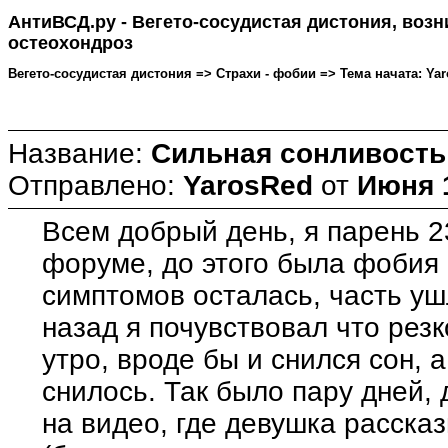
АнтиВСД.ру - Вегето-сосудистая дистония, воз
остеохондроз
Вегето-сосудистая дистония => Страхи - фобии => Тема начата: Yaro
Название:
Сильная сонливость
Отправлено:
YarosRed
от
Июня 1
Всем добрый день, я парень 23
форуме, до этого была фобия 
симптомов осталась, часть уш
назад я почувствовал что рез
утро, вроде бы и снился сон, 
снилось. Так было пару дней, 
на видео, где девушка расск