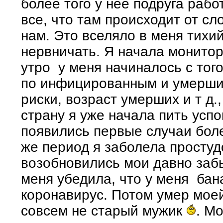
более того у нее подруга рабо
все, что там происходит от сл
нам. Это вселяло в меня тихи
нервничать. Я начала монитор
утро у меня начиналось с того
по инфицированным и умерши
риски, возраст умерших и т д.,
страну я уже начала пить усп
появились первые случаи боле
же период я заболела простуд
возобновились мои давно забы
меня убедила, что у меня бан
коронавирус. Потом умер моей
совсем не старый мужик
. М