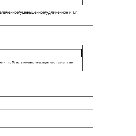
еличенное/уменьшенное/удлиненное и т.п.
 т.п. То есть именно чувствует его таким, а не