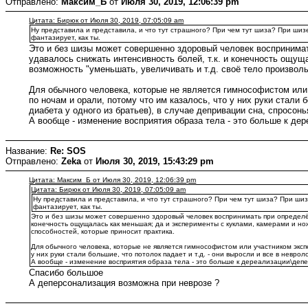
Отправлено:
Максим_Б
от
Июля 30, 2019, 12:06:39 pm
Цитата: Бирюк от Июля 30, 2019, 07:05:09 am
Ну представила и представила, и что тут страшного? При чем тут шиза? При шиз
фантазирует, как ты.
Это и без шизы может совершенно здоровый человек воспринима
удавалось снижать интенсивность болей, т.к. и конечность ощущ
возможность "уменьшать, увеличивать и т.д. своё тело произволь
Для обычного человека, которые не является гимнософистом или
по ночам и орали, потому что им казалось, что у них руки стали 
диабета у одного из братьев), в случае депривации сна, спросонья
А вообще - изменение восприятия образа тела - это больше к де
Название:
Re: SOS
Отправлено:
Zeka
от
Июля 30, 2019, 15:43:29 pm
Цитата: Максим_Б от Июля 30, 2019, 12:06:39 pm
Цитата: Бирюк от Июля 30, 2019, 07:05:09 am
Ну представила и представила, и что тут страшного? При чем тут шиза? При ши
фантазирует, как ты.
Это и без шизы может совершенно здоровый человек воспринимать при определён
конечность ощущалась как меньшая; да и эксперименты с куклами, камерами и нож
способностей, которые приносит практика.
Для обычного человека, которые не является гимнософистом или участником эксп
у них руки стали большие, что потолок падает и т.д. - они выросли и все в невро
А вообще - изменение восприятия образа тела - это больше к дереализации\деп
Спасибо большое
А деперсонализация возможна при неврозе ?