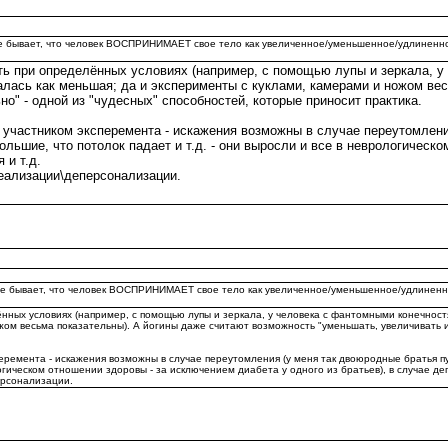
е бывает, что человек ВОСПРИНИМАЕТ свое тело как увеличенное/уменьшенное/удлиненное и
ть при определённых условиях (например, с помощью лупы и зеркала, 
алась как меньшая; да и эксперименты с куклами, камерами и ножом ве
но" - одной из "чудесных" способностей, которые приносит практика.
 участником эксперемента - искажения возможны в случае переутомлени
большие, что потолок падает и т.д. - они выросли и все в неврологичес
 и т.д.
реализации\деперсонализации.
зе бывает, что человек ВОСПРИНИМАЕТ свое тело как увеличенное/уменьшенное/удлиненное 
ных условиях (например, с помощью лупы и зеркала, у человека с фантомными конечностя
ом весьма показательны). А йогины даже считают возможность "уменьшать, увеличивать и т
еремента - искажения возможны в случае переутомления (у меня так двоюродные братья пуг
логическом отношении здоровы - за исключением диабета у одного из братьев), в случае деп
ерсонализации.