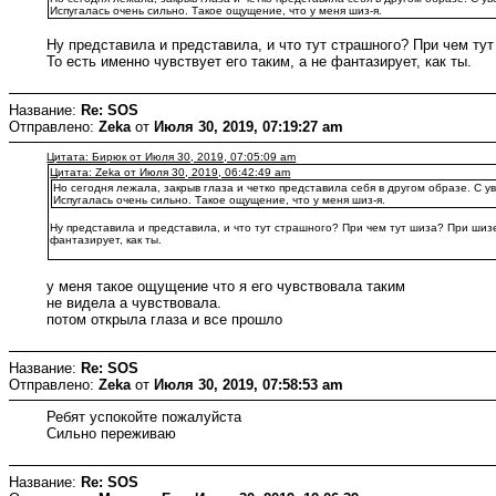
Испугалась очень сильно. Такое ощущение, что у меня шиз-я.
Ну представила и представила, и что тут страшного? При чем т
То есть именно чувствует его таким, а не фантазирует, как ты.
Название:
Re: SOS
Отправлено:
Zeka
от
Июля 30, 2019, 07:19:27 am
Цитата: Бирюк от Июля 30, 2019, 07:05:09 am
Цитата: Zeka от Июля 30, 2019, 06:42:49 am
Но сегодня лежала, закрыв глаза и четко представила себя в другом образе. С 
Испугалась очень сильно. Такое ощущение, что у меня шиз-я.
Ну представила и представила, и что тут страшного? При чем тут шиза? При шиз
фантазирует, как ты.
у меня такое ощущение что я его чувствовала таким
не видела а чувствовала.
потом открыла глаза и все прошло
Название:
Re: SOS
Отправлено:
Zeka
от
Июля 30, 2019, 07:58:53 am
Ребят успокойте пожалуйста
Сильно переживаю
Название:
Re: SOS