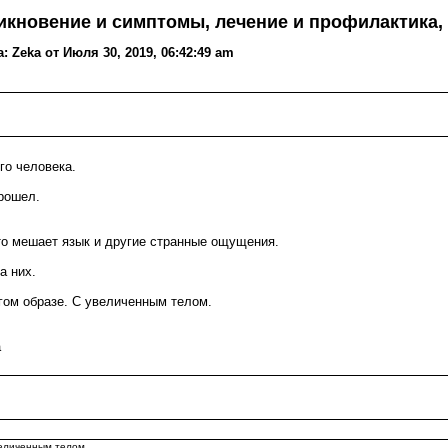
никновение и симптомы, лечение и профилактика,
 Zeka от Июля 30, 2019, 06:42:49 am
го человека.
рошел.
то мешает язык и другие странные ощущения.
а них.
угом образе. С увеличенным телом.
а
величенным телом.