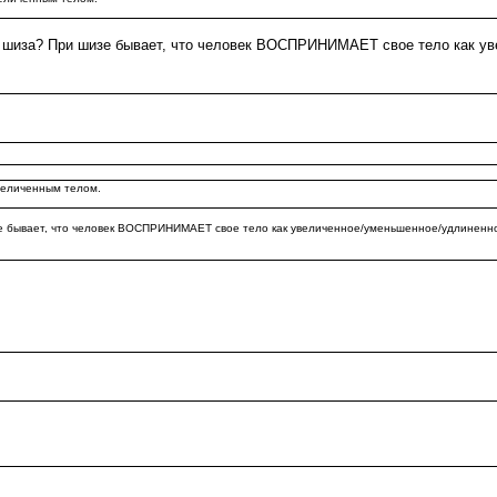
ут шиза? При шизе бывает, что человек ВОСПРИНИМАЕТ свое тело как ув
увеличенным телом.
е бывает, что человек ВОСПРИНИМАЕТ свое тело как увеличенное/уменьшенное/удлиненное и