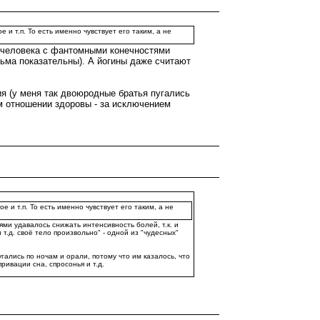
 т.п. То есть именно чувствует его таким, а не
у человека с фантомными конечностями
сьма показательны). А йогины даже считают
я (у меня так двоюродные братья пугались
ком отношении здоровы - за исключением
и т.п. То есть именно чувствует его таким, а не
ми удавалось снижать интенсивность болей, т.к. и
.д. своё тело произвольно" - одной из "чудесных"
ались по ночам и орали, потому что им казалось, что
ривации сна, спросонья и т.д.