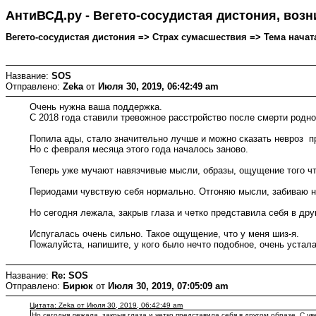
АнтиВСД.ру - Вегето-сосудистая дистония, воз
Вегето-сосудистая дистония => Страх сумасшествия => Тема начата:
Название:
SOS
Отправлено:
Zeka
от
Июля 30, 2019, 06:42:49 am
Очень нужна ваша поддержка.
С 2018 года ставили тревожное расстройство после смерти родно
Попила ады, стало значительно лучше и можно сказать невроз п
Но с февраля месяца этого года началось заново.
Теперь уже мучают навязчивые мысли, образы, ощущение того ч
Периодами чувствую себя нормально. Отгоняю мысли, забиваю н
Но сегодня лежала, закрыв глаза и четко представила себя в др
Испугалась очень сильно. Такое ощущение, что у меня шиз-я.
Пожалуйста, напишите, у кого было нечто подобное, очень устал
Название:
Re: SOS
Отправлено:
Бирюк
от
Июля 30, 2019, 07:05:09 am
Цитата: Zeka от Июля 30, 2019, 06:42:49 am
Но сегодня лежала, закрыв глаза и четко представила себя в другом образе. С у