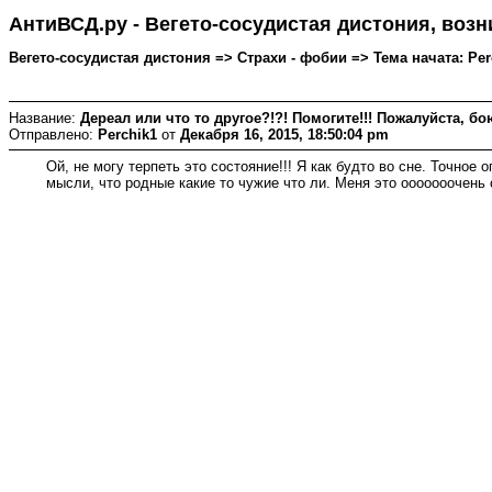
АнтиВСД.ру - Вегето-сосудистая дистония, воз
Вегето-сосудистая дистония => Страхи - фобии => Тема начата: Perc
Название:
Дереал или что то другое?!?! Помогите!!! Пожалуйста, бою
Отправлено:
Perchik1
от
Декабря 16, 2015, 18:50:04 pm
Ой, не могу терпеть это состояние!!! Я как будто во сне. Точное
мысли, что родные какие то чужие что ли. Меня это ооооооочень 