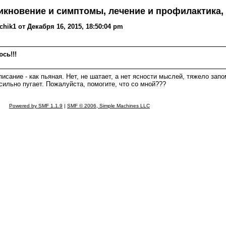
никновение и симптомы, лечение и профилактика,
hik1 от Декабря 16, 2015, 18:50:04 pm
сь!!!
 описание - как пьяная. Нет, не шатает, а нет ясности мыслей, тяжело з
сильно пугает. Пожалуйста, помогите, что со мной???
Powered by SMF 1.1.9
|
SMF © 2006, Simple Machines LLC