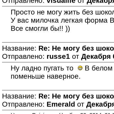
Отправлено:
visualife
от
Декабря
Просто не могу жить без шокол
У вас милочка легкая форма В
Все смогли бы!! ))
Название:
Re: Не могу без шоко
Отправлено:
russe1
от
Декабря 
Ну ладно пугать то
В белом 
поменьше наверное.
Название:
Re: Не могу без шоко
Отправлено:
Emerald
от
Декабря