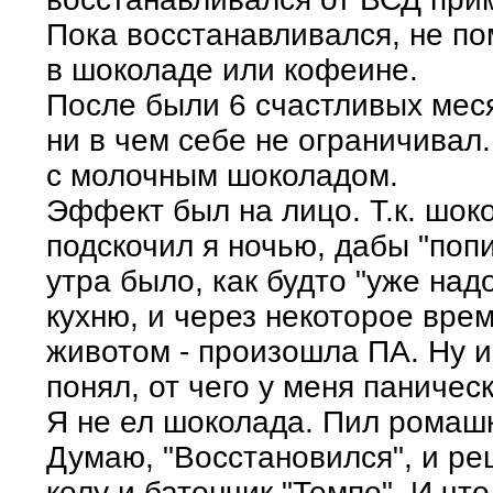
Пока восстанавливался, не п
в шоколаде или кофеине.
После были 6 счастливых меся
ни в чем себе не ограничивал.
с молочным шоколадом.
Эффект был на лицо. Т.к. шок
подскочил я ночью, дабы "поп
утра было, как будто "уже над
кухню, и через некоторое вре
животом - произошла ПА. Ну и
понял, от чего у меня паничес
Я не ел шоколада. Пил ромаш
Думаю, "Восстановился", и ре
колу и батончик "Темпо". И ч