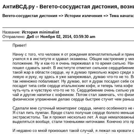
АнтиВСД.ру - Вегето-сосудистая дистония, воз
Вегето-сосудистая дистония => Истории излечения => Тема начата: 
Название:
История minimalist
Отправлено:
Диб
от
Ноября 02, 2014, 03:59:30 am
Привет!
Начну с того, что человек я от рождения впечатлительный и при
учился я в институте и здавал экзамены. Общее настроение у ме
положение. Ну и как-то я очень переживал в то время сильно. На
пошел сдавать зачёт. В институте отметил сильное сердцебиение
такой жар в области сердце, ну я думаю прикольно жарко среди з
левую и руку, ну здесь я уже запереживал, думаю что-то не то. 
так немножко побаливает. Ну думаю, вот я дурак посадил себе с
посадит типа себе сердце итальянским кофе, и теперь типа кофе
чуть-чуть и чувствую что-то не то. Сердцебиение очень сильно 
чай и другие напитки с кофеином. Потом стал замечать, что физи
физическое упражнение делаю сердце быстрее стучит чем раньше
Сделали мне суточный мониторинг сердца, ничего особенного не
Я стал пить пумпан. Вроде стало получше сердце болело меньше
экстрасистолы. Так я прожил несколько лет. А еще немаловажный
выделяться вообще, стали тоненькими ниточками. Конечно это пр
И недавно со мной произошел такой случай, я лежал на кровати 