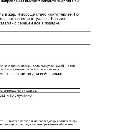
 направлении выходит какая-то энергия или
ь в жар. И вообще стало как-то теплее. Но
етка сотрясается от ударов. Раньше
азали - с сердцем всё в порядке.
за закатились наверх, тело выгнулось дугой, но мне
ки. Но состояние было близким к экстазу.
мо, ты незаметно для себя сильно
ка сотрясается от ударов.
раз и то случайно.
та, — быстро проходят на последующих занятиях при
ают «процесс разрядки перенапряженных областей