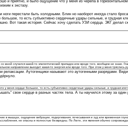
рошо и приятно, и было ощущение что у меня из черепа в горизонтальном
изким к экстазу.
 ноги перестали быть холодными. Блин но наоборот иногда стало бросат
 большое, то есть субъективно сердечные удары сильные, и грудная кл
но. Вот такая история. Сейчас хочу сделать УЗИ сердца. ЭКГ делал ск
 со мной случился какой-то эпилептический припадок или вроде того, вообщем не знаю. Гла
льном направлении выходит какая-то энергия или вроде того. При этом у меня тряслись ру
ами релаксации. Аутогенщики называют это аутогенными разрядами. Види
 дёрнуло.
что у меня сердце большое, то есть субъективно сердечные удары сильные, и грудная клет
шать" свое сердце в разных частях тела. А ты научился этому за один 
ние в мышцах, ощущение вибрации, подергивания, почесывания и зуд или временная глухо
сслабления, не опасны и полностью безвредны. По Люте, эти явления обычно сопровожд