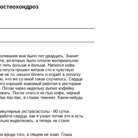
 остеохондроз
болевания мне было лет двадцать. Значит
уте, во-вторых было плохое материальное
тал пить больше и больше. Напился кофе
нститута прошел метров сто и чувствую
м не то, начало болеть и отдаёт в лопатку
но, что же со мной такое случилось. Сердце
 его хороший знакомый работая в ресторане
е. Потом через недельку выпил кофейку
ежать. После этого я не пью кофе, черный
ах-бах-бах, в глазах темнеет. Какое-нибудь
ивулярные экстрасистолы - 90 сутки.
боте сердца, как я узнал потом это и есть
ильно выделялись, а теперь не стали
и вроде того, в общем не знаю. Глаза