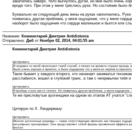
закатились наверх, тело выгнулось дугой, но мне было очень хо
вроде того. При этом у меня тряслись руки. Но состояние было бл
Буквально на следующий день вены на руках наполнились. Руки и
появилась другая проблема, у меня ощущение, что у меня сердце
наоборот было ощущения что сердце маленькое и бьется еле слыш
Название:
Комментарий Дмитрия Antidistonia
Отправлено:
Диб
от
Ноября 02, 2014, 04:01:55 am
Комментарий Дмитрия Antidistonia
Цитировать
И недавно со мной произошел такой случай, я лежал на кровати слушал музыку, и
было очень хорошо и приятно, и было ощущение что у меня из черепа в горизонта
Такое бывает у каждого второго, кто начинает заниматья техник
расслабился, вошел в глубокий транс, а там с непривычки тебя и
Цитировать
И вообще стало как-то теплее. Но появилась другая проблема, у меня ощущение, 
Те же пресловутые ауогенщики на одном из этапов АТ учатся "слы
Цитирую по Х. Линдерману:
Цитировать
Многие аутогенные разряды — такие сопутствующие явления, как тянущее ощуще
регулярных тренировках. Они представляют собой формы проявления эффекта ра
мозга».