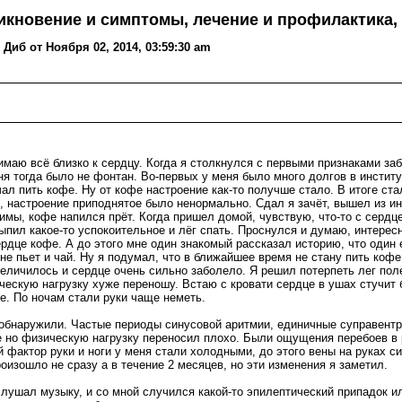
никновение и симптомы, лечение и профилактика,
Диб от Ноября 02, 2014, 03:59:30 am
нимаю всё близко к сердцу. Когда я столкнулся с первыми признаками за
ня тогда было не фонтан. Во-первых у меня было много долгов в инстит
чал пить кофе. Ну от кофе настроение как-то получше стало. В итоге с
, настроение приподнятое было ненормально. Сдал я зачёт, вышел из и
имы, кофе напился прёт. Когда пришел домой, чувствую, что-то с сердце
Выпил какое-то успокоительное и лёг спать. Проснулся и думаю, интерес
ердце кофе. А до этого мне один знакомый рассказал историю, что один
 не пьет и чай. Ну я подумал, что в ближайшее время не стану пить коф
увеличилось и сердце очень сильно заболело. Я решил потерпеть лег пол
ческую нагрузку хуже переношу. Встаю с кровати сердце в ушах стучит б
. По ночам стали руки чаще неметь.
 обнаружили. Частые периоды синусовой аритмии, единичные суправентр
 но физическую нагрузку переносил плохо. Были ощущения перебоев в ра
 фактор руки и ноги у меня стали холодными, до этого вены на руках с
оизошло не сразу а в течение 2 месяцев, но эти изменения я заметил.
слушал музыку, и со мной случился какой-то эпилептический припадок ил